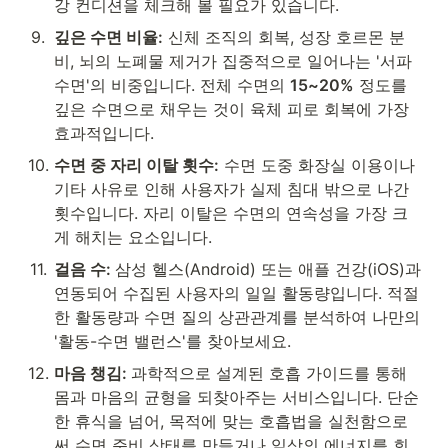
강 컨디션을 체크해 볼 필요가 있습니다.
9
.
깊은 수면 비율:
 신체 조직의 회복, 성장 호르몬 분
비, 뇌의 노폐물 제거가 집중적으로 일어나는 '서파 
수면'의 비중입니다. 전체 수면의 
15~20%
 정도를 
깊은 수면으로 채우는 것이 육체 피로 회복에 가장 
효과적입니다.
10
.
수면 중 자리 이탈 횟수:
 수면 도중 화장실 이용이나 
기타 사유로 인해 사용자가 실제 침대 밖으로 나간 
횟수입니다. 자리 이탈은 수면의 연속성을 가장 크
게 해치는 요소입니다.
11
.
걸음 수: 
삼성 헬스(Android) 또는 애플 건강(iOS)과 
연동되어 수집된 사용자의 일일 활동량입니다. 적절
한 활동량과 수면 질의 상관관계를 분석하여 나만의 
'활동-수면 밸런스'를 찾아보세요.
12
.
마음 챙김: 
과학적으로 설계된 호흡 가이드를 통해 
몸과 마음의 균형을 되찾아주는 서비스입니다. 단순
한 휴식을 넘어, 목적에 맞는 호흡법을 실천함으로
써 수면 준비 상태를 만들거나 일상의 에너지를 회