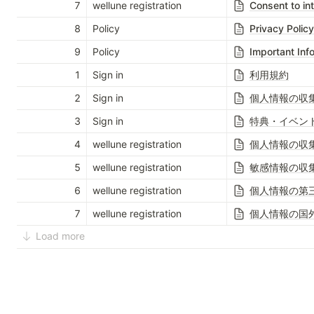
7
wellune registration
Consent to int
8
Policy
Privacy Policy
9
Policy
Important Inf
1
Sign in
利用規約
2
Sign in
個人情報の収
3
Sign in
特典・イベン
4
wellune registration
個人情報の収
5
wellune registration
敏感情報の収
6
wellune registration
個人情報の第
7
wellune registration
個人情報の国
Load more